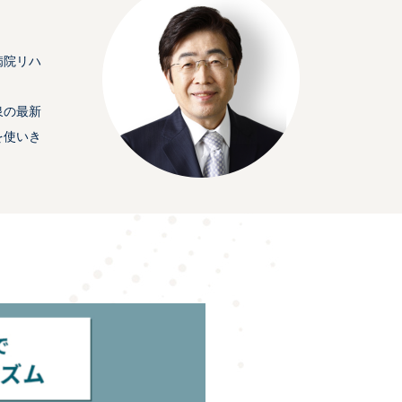
病院リハ
泉の最新
を使いき