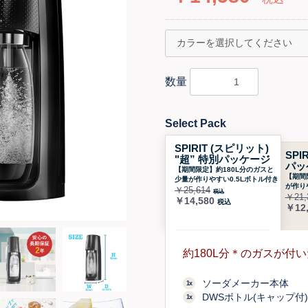
数量
Select Pack
SPIRIT (スピリット)
SPI
"超” 特別パッケージ
パッ
【期間限定】約180L分のガスと
【期間
少量が作りやすい0.5Lボトル付き
が作り
￥25,614
税込
￥21,
￥14,580
税込
￥12,
約180L分＊のガスが付い
ソーダメーカー本体
1x
DWSボトル(キャップ付) 
1x