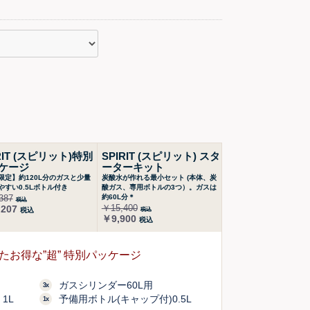
RIT (スピリット)特別
SPIRIT (スピリット) スタ
ケージ
ーターキット
限定】約120L分のガスと少量
炭酸水が作れる最小セット (本体、炭
やすい0.5Lボトル付き
酸ガス、専用ボトルの3つ）。ガスは
387
約60L分＊
税込
￥15,400
207
税込
税込
￥9,900
税込
たお得な”超” 特別パッケージ
ガスシリンダー60L用
3x
1L
予備用ボトル(キャップ付)0.5L
1x