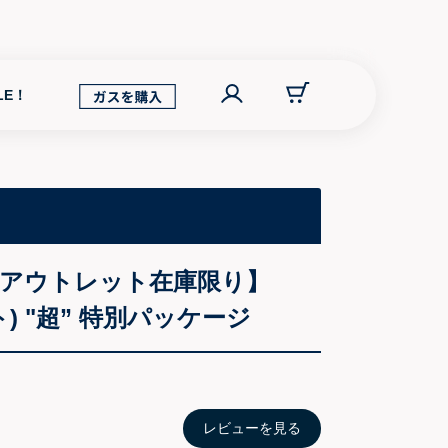
LE！
F_アウトレット在庫限り】
ット) "超” 特別パッケージ
レビューを見る