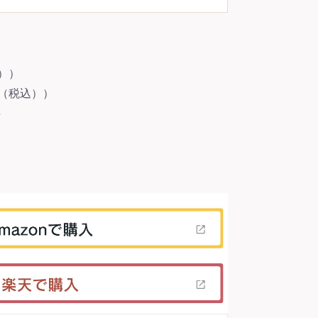
込））
円（税込））
得