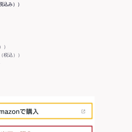
（税込み））
込））
円（税込））
得