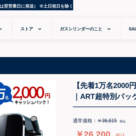
ストア
ガスシリンダーのこと
SA
【先着1万名2000
｜ART超特別パッ
通常価格：
￥36,615
税込
￥26,200
税込