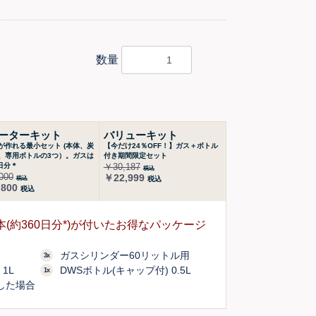
数量
ーターキット
バリューキット
が作れる最小セット (本体、炭
【今だけ24％OFF！】ガス＋ボトル
、専用ボトルの3つ）。ガスは
付き期間限定セット
日分＊
￥30,187
税込
000
￥22,999
税込
税込
800
税込
3本(約360日分*)が付いたお得なパッケージ
ガスシリンダー60リットル用
3x
1L
DWSボトル(キャップ付) 0.5L
1x
費した場合